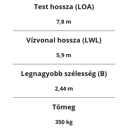
Test hossza (LOA)
7,8 m
Vízvonal hossza (LWL)
5,9 m
Legnagyobb szélesség (B)
2,44 m
Tömeg
350 kg