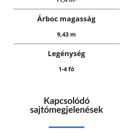
Árboc magasság
9,43 m
Legénység
1-4 fő
Kapcsolódó
sajtómegjelenések