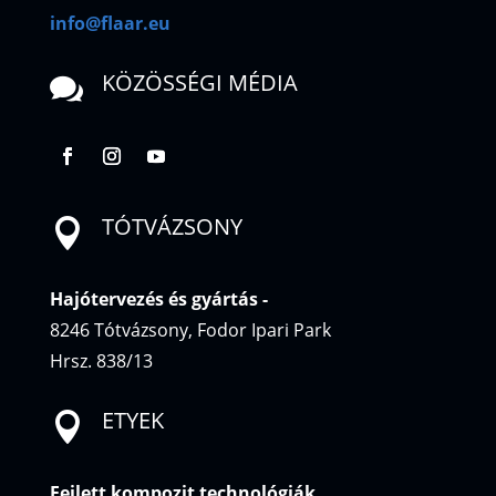
info@flaar.eu
KÖZÖSSÉGI MÉDIA

TÓTVÁZSONY

Hajótervezés és gyártás
-
8246 Tótvázsony, Fodor Ipari Park
Hrsz. 838/13
ETYEK

Fejlett kompozit technológiák,