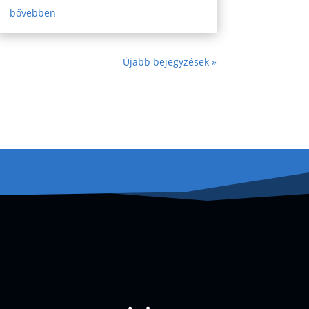
bővebben
Újabb bejegyzések »