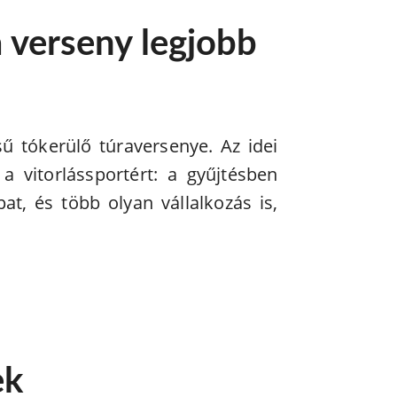
a verseny legjobb
ű tókerülő túraversenye. Az idei
 vitorlássportért: a gyűjtésben
at, és több olyan vállalkozás is,
ek