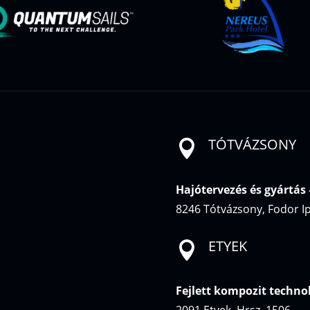
TÓTVÁZSONY

Hajótervezés és gyártás
8246 Tótvázsony, Fodor I
ETYEK

Fejlett kompozit techno