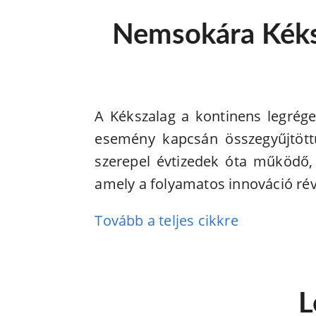
Nemsokára Kéksza
A Kékszalag a kontinens legrége
esemény kapcsán összegyűjtöttü
szerepel évtizedek óta működő, a
amely a folyamatos innováció ré
Tovább a teljes cikkre
L