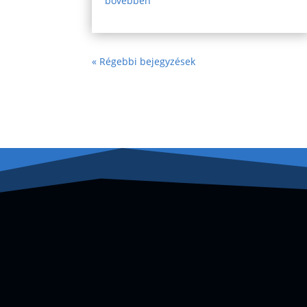
bővebben
« Régebbi bejegyzések