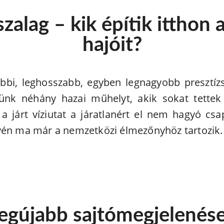
lag – kik építik itthon 
hajóit?
bbi, leghosszabb, egyben legnagyobb presztízs
nk néhány hazai műhelyt, akik sokat tettek a
 járt víziutat a járatlanért el nem hagyó csap
vén ma már a nemzetközi élmezőnyhöz tartozik.
egújabb sajtómegjelenés