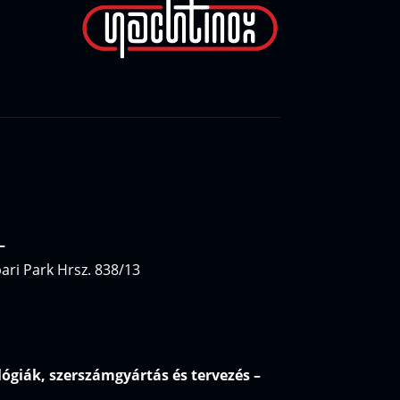
–
pari Park
Hrsz. 838/13
lógiák, szerszámgyártás és tervezés
–