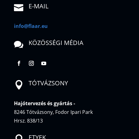
E-MAIL

info@flaar.eu
KÖZÖSSÉGI MÉDIA

TÓTVÁZSONY

Hajótervezés és gyártás
-
8246 Tótvázsony, Fodor Ipari Park
Hrsz. 838/13
ETYEK