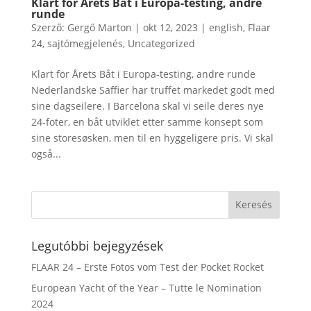
Klart for Årets Båt i Europa-testing, andre
runde
Szerző:
Gergő Marton
|
okt 12, 2023
|
english
,
Flaar
24
,
sajtómegjelenés
,
Uncategorized
Klart for Årets Båt i Europa-testing, andre runde
Nederlandske Saffier har truffet markedet godt med
sine dagseilere. I Barcelona skal vi seile deres nye
24-foter, en båt utviklet etter samme konsept som
sine storesøsken, men til en hyggeligere pris. Vi skal
også...
Legutóbbi bejegyzések
FLAAR 24 – Erste Fotos vom Test der Pocket Rocket
European Yacht of the Year – Tutte le Nomination
2024