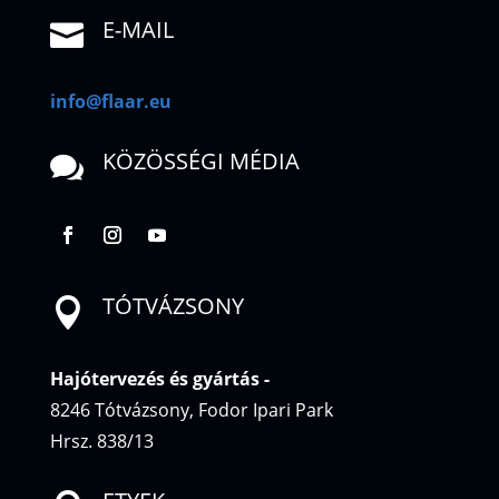
E-MAIL

info@flaar.eu
KÖZÖSSÉGI MÉDIA

TÓTVÁZSONY

Hajótervezés és gyártás
-
8246 Tótvázsony, Fodor Ipari Park
Hrsz. 838/13