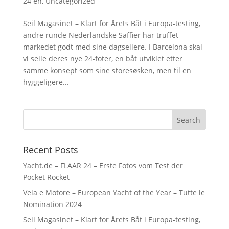
24 en
,
Uncategorized
Seil Magasinet – Klart for Årets Båt i Europa-testing,
andre runde Nederlandske Saffier har truffet
markedet godt med sine dagseilere. I Barcelona skal
vi seile deres nye 24-foter, en båt utviklet etter
samme konsept som sine storesøsken, men til en
hyggeligere...
Recent Posts
Yacht.de – FLAAR 24 – Erste Fotos vom Test der
Pocket Rocket
Vela e Motore – European Yacht of the Year – Tutte le
Nomination 2024
Seil Magasinet – Klart for Årets Båt i Europa-testing,